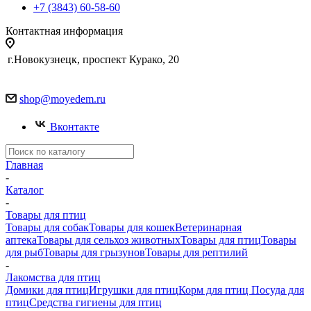
+7 (3843) 60-58-60
Контактная информация
г.Новокузнецк, проспект Курако, 20
shop@moyedem.ru
Вконтакте
Главная
-
Каталог
-
Товары для птиц
Товары для собак
Товары для кошек
Ветеринарная
аптека
Товары для сельхоз животных
Товары для птиц
Товары
для рыб
Товары для грызунов
Товары для рептилий
-
Лакомства для птиц
Домики для птиц
Игрушки для птиц
Корм для птиц
Посуда для
птиц
Средства гигиены для птиц