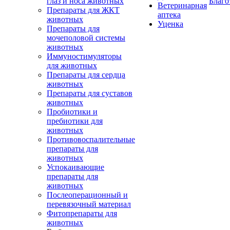
глаз и носа животных
Благо
Ветеринарная
Препараты для ЖКТ
аптека
животных
Уценка
Препараты для
мочеполовой системы
животных
Иммуностимуляторы
для животных
Препараты для сердца
животных
Препараты для суставов
животных
Пробиотики и
пребиотики для
животных
Противовоспалительные
препараты для
животных
Успокаивающие
препараты для
животных
Послеоперационный и
перевязочный материал
Фитопрепараты для
животных