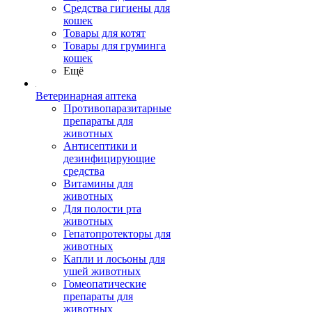
Средства гигиены для
кошек
Товары для котят
Товары для груминга
кошек
Ещё
Ветеринарная аптека
Противопаразитарные
препараты для
животных
Антисептики и
дезинфицирующие
средства
Витамины для
животных
Для полости рта
животных
Гепатопротекторы для
животных
Капли и лосьоны для
ушей животных
Гомеопатические
препараты для
животных