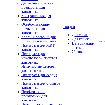
Дерматологические
препараты для
животных
Контрацепция для
животных
Обезболивающие
Скидки
препараты для
животных
Для собак
Капли и лосьоны для
Для кошек
глаз и носа животных
Благо
Ветеринарная
Препараты для ЖКТ
аптека
животных
Уценка
Препараты для
мочеполовой системы
животных
Иммуностимуляторы
для животных
Препараты для сердца
животных
Препараты для суставов
животных
Пробиотики и
пребиотики для
животных
Противовоспалительные