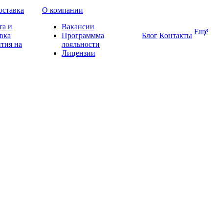
оставка
О компании
та и
Вакансии
Ещё
вка
Программма
Блог
Контакты
тия на
лояльности
Лицензии