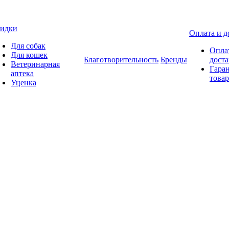
идки
Оплата и д
Для собак
Опла
Для кошек
Благотворительность
Бренды
доста
Ветеринарная
Гаран
аптека
товар
Уценка