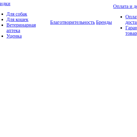
идки
Оплата и д
Для собак
Опла
Для кошек
Благотворительность
Бренды
доста
Ветеринарная
Гаран
аптека
товар
Уценка