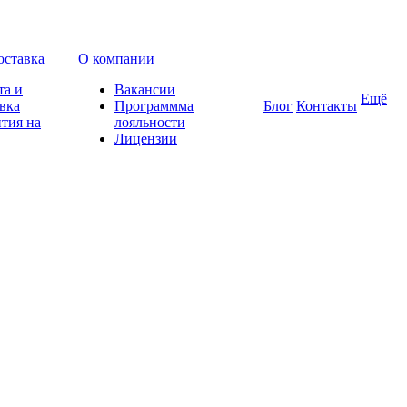
оставка
О компании
та и
Вакансии
Ещё
вка
Программма
Блог
Контакты
тия на
лояльности
Лицензии