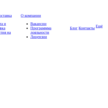
оставка
О компании
та и
Вакансии
Ещё
вка
Программма
Блог
Контакты
тия на
лояльности
Лицензии