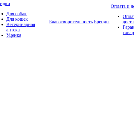
идки
Оплата и д
Для собак
Опла
Для кошек
Благотворительность
Бренды
доста
Ветеринарная
Гаран
аптека
товар
Уценка