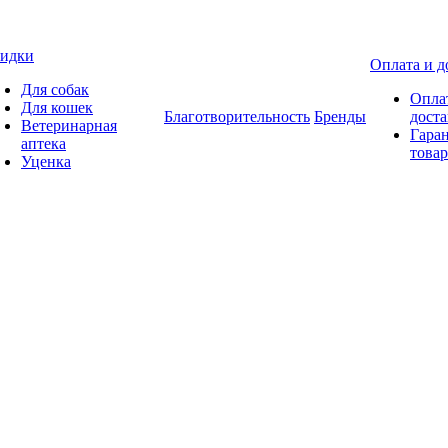
идки
Оплата и д
Для собак
Опла
Для кошек
Благотворительность
Бренды
доста
Ветеринарная
Гаран
аптека
товар
Уценка