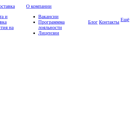
оставка
О компании
та и
Вакансии
Ещё
вка
Программма
Блог
Контакты
тия на
лояльности
Лицензии