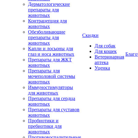
Дерматологические
препараты для
животных
Контрацепция для
животных
Обезболивающие
Скидки
препараты для
животных
Для собак
Капли и лосьоны для
Для кошек
глаз и носа животных
Благо
Ветеринарная
Препараты для ЖКТ
аптека
животных
Уценка
Препараты для
мочеполовой системы
животных
Иммуностимуляторы
для животных
Препараты для сердца
животных
Препараты для суставов
животных
Пробиотики и
пребиотики для
животных
Противовоспалительные