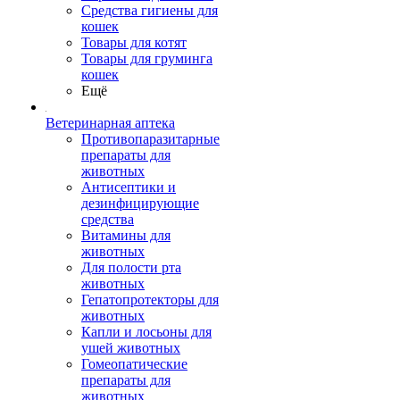
Средства гигиены для
кошек
Товары для котят
Товары для груминга
кошек
Ещё
Ветеринарная аптека
Противопаразитарные
препараты для
животных
Антисептики и
дезинфицирующие
средства
Витамины для
животных
Для полости рта
животных
Гепатопротекторы для
животных
Капли и лосьоны для
ушей животных
Гомеопатические
препараты для
животных