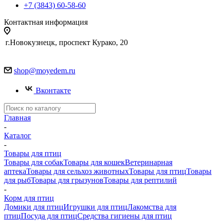
+7 (3843) 60-58-60
Контактная информация
г.Новокузнецк, проспект Курако, 20
shop@moyedem.ru
Вконтакте
Главная
-
Каталог
-
Товары для птиц
Товары для собак
Товары для кошек
Ветеринарная
аптека
Товары для сельхоз животных
Товары для птиц
Товары
для рыб
Товары для грызунов
Товары для рептилий
-
Корм для птиц
Домики для птиц
Игрушки для птиц
Лакомства для
птиц
Посуда для птиц
Средства гигиены для птиц