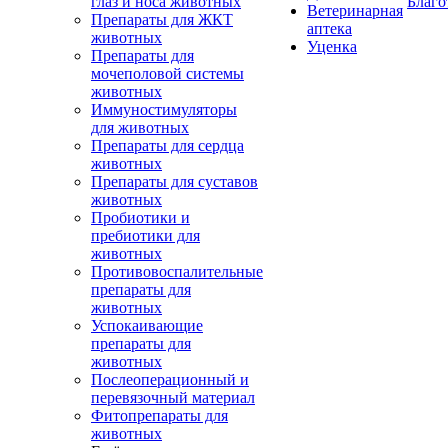
глаз и носа животных
Благо
Ветеринарная
Препараты для ЖКТ
аптека
животных
Уценка
Препараты для
мочеполовой системы
животных
Иммуностимуляторы
для животных
Препараты для сердца
животных
Препараты для суставов
животных
Пробиотики и
пребиотики для
животных
Противовоспалительные
препараты для
животных
Успокаивающие
препараты для
животных
Послеоперационный и
перевязочный материал
Фитопрепараты для
животных