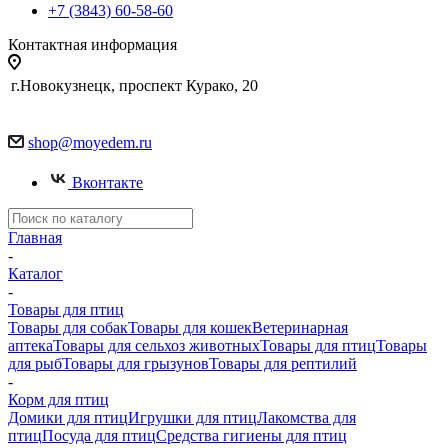
+7 (3843) 60-58-60
Контактная информация
г.Новокузнецк, проспект Курако, 20
shop@moyedem.ru
Вконтакте
Главная
-
Каталог
-
Товары для птиц
Товары для собак
Товары для кошек
Ветеринарная
аптека
Товары для сельхоз животных
Товары для птиц
Товары
для рыб
Товары для грызунов
Товары для рептилий
-
Корм для птиц
Домики для птиц
Игрушки для птиц
Лакомства для
птиц
Посуда для птиц
Средства гигиены для птиц