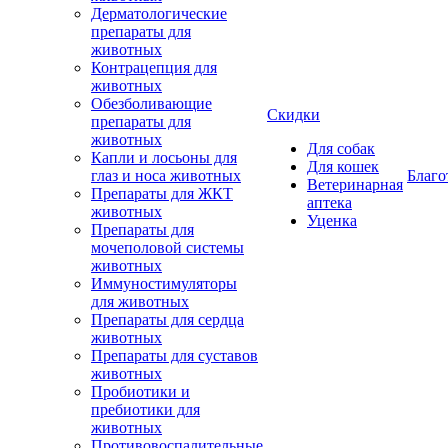
Дерматологические
препараты для
животных
Контрацепция для
животных
Обезболивающие
Скидки
препараты для
животных
Для собак
Капли и лосьоны для
Для кошек
глаз и носа животных
Благо
Ветеринарная
Препараты для ЖКТ
аптека
животных
Уценка
Препараты для
мочеполовой системы
животных
Иммуностимуляторы
для животных
Препараты для сердца
животных
Препараты для суставов
животных
Пробиотики и
пребиотики для
животных
Противовоспалительные