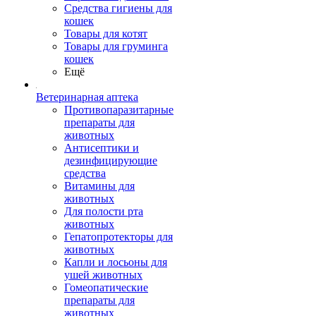
Средства гигиены для
кошек
Товары для котят
Товары для груминга
кошек
Ещё
Ветеринарная аптека
Противопаразитарные
препараты для
животных
Антисептики и
дезинфицирующие
средства
Витамины для
животных
Для полости рта
животных
Гепатопротекторы для
животных
Капли и лосьоны для
ушей животных
Гомеопатические
препараты для
животных