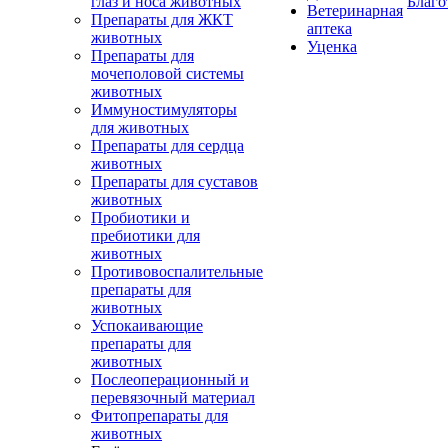
глаз и носа животных
Благо
Ветеринарная
Препараты для ЖКТ
аптека
животных
Уценка
Препараты для
мочеполовой системы
животных
Иммуностимуляторы
для животных
Препараты для сердца
животных
Препараты для суставов
животных
Пробиотики и
пребиотики для
животных
Противовоспалительные
препараты для
животных
Успокаивающие
препараты для
животных
Послеоперационный и
перевязочный материал
Фитопрепараты для
животных