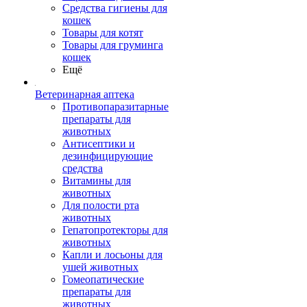
Средства гигиены для
кошек
Товары для котят
Товары для груминга
кошек
Ещё
Ветеринарная аптека
Противопаразитарные
препараты для
животных
Антисептики и
дезинфицирующие
средства
Витамины для
животных
Для полости рта
животных
Гепатопротекторы для
животных
Капли и лосьоны для
ушей животных
Гомеопатические
препараты для
животных