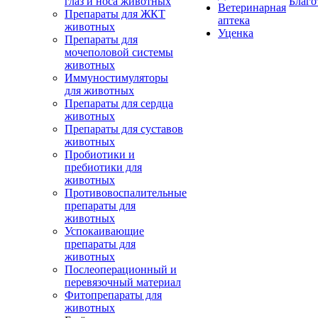
глаз и носа животных
Благо
Ветеринарная
Препараты для ЖКТ
аптека
животных
Уценка
Препараты для
мочеполовой системы
животных
Иммуностимуляторы
для животных
Препараты для сердца
животных
Препараты для суставов
животных
Пробиотики и
пребиотики для
животных
Противовоспалительные
препараты для
животных
Успокаивающие
препараты для
животных
Послеоперационный и
перевязочный материал
Фитопрепараты для
животных