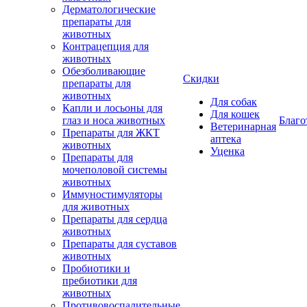
Дерматологические
препараты для
животных
Контрацепция для
животных
Обезболивающие
Скидки
препараты для
животных
Для собак
Капли и лосьоны для
Для кошек
глаз и носа животных
Благо
Ветеринарная
Препараты для ЖКТ
аптека
животных
Уценка
Препараты для
мочеполовой системы
животных
Иммуностимуляторы
для животных
Препараты для сердца
животных
Препараты для суставов
животных
Пробиотики и
пребиотики для
животных
Противовоспалительные