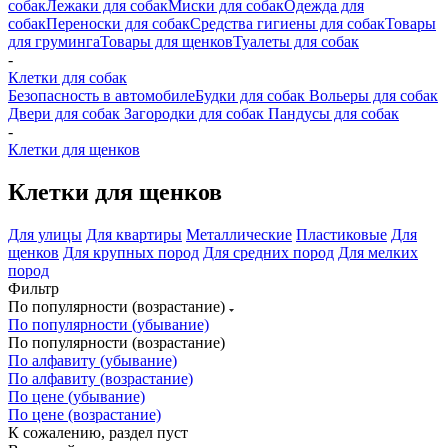
собак
Лежаки для собак
Миски для собак
Одежда для
собак
Переноски для собак
Средства гигиены для собак
Товары
для груминга
Товары для щенков
Туалеты для собак
-
Клетки для собак
Безопасность в автомобиле
Будки для собак
Вольеры для собак
Двери для собак
Загородки для собак
Пандусы для собак
-
Клетки для щенков
Клетки для щенков
Для улицы
Для квартиры
Металлические
Пластиковые
Для
щенков
Для крупных пород
Для средних пород
Для мелких
пород
Фильтр
По популярности (возрастание)
По популярности (убывание)
По популярности (возрастание)
По алфавиту (убывание)
По алфавиту (возрастание)
По цене (убывание)
По цене (возрастание)
К сожалению, раздел пуст