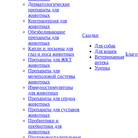
Дерматологические
препараты для
животных
Контрацепция для
животных
Обезболивающие
Скидки
препараты для
животных
Для собак
Капли и лосьоны для
Для кошек
глаз и носа животных
Благо
Ветеринарная
Препараты для ЖКТ
аптека
животных
Уценка
Препараты для
мочеполовой системы
животных
Иммуностимуляторы
для животных
Препараты для сердца
животных
Препараты для суставов
животных
Пробиотики и
пребиотики для
животных
Противовоспалительные