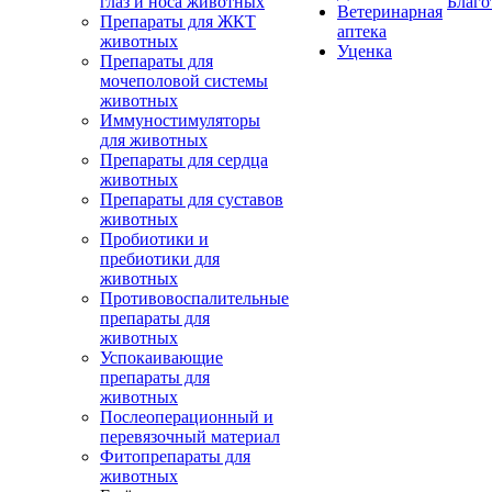
глаз и носа животных
Благо
Ветеринарная
Препараты для ЖКТ
аптека
животных
Уценка
Препараты для
мочеполовой системы
животных
Иммуностимуляторы
для животных
Препараты для сердца
животных
Препараты для суставов
животных
Пробиотики и
пребиотики для
животных
Противовоспалительные
препараты для
животных
Успокаивающие
препараты для
животных
Послеоперационный и
перевязочный материал
Фитопрепараты для
животных