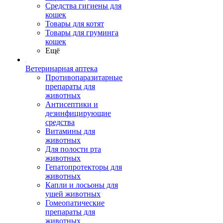
Средства гигиены для
кошек
Товары для котят
Товары для груминга
кошек
Ещё
Ветеринарная аптека
Противопаразитарные
препараты для
животных
Антисептики и
дезинфицирующие
средства
Витамины для
животных
Для полости рта
животных
Гепатопротекторы для
животных
Капли и лосьоны для
ушей животных
Гомеопатические
препараты для
животных