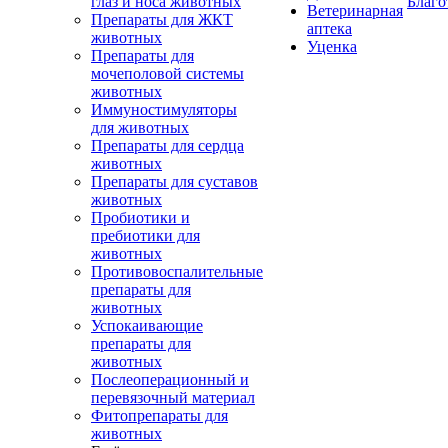
глаз и носа животных
Благо
Ветеринарная
Препараты для ЖКТ
аптека
животных
Уценка
Препараты для
мочеполовой системы
животных
Иммуностимуляторы
для животных
Препараты для сердца
животных
Препараты для суставов
животных
Пробиотики и
пребиотики для
животных
Противовоспалительные
препараты для
животных
Успокаивающие
препараты для
животных
Послеоперационный и
перевязочный материал
Фитопрепараты для
животных