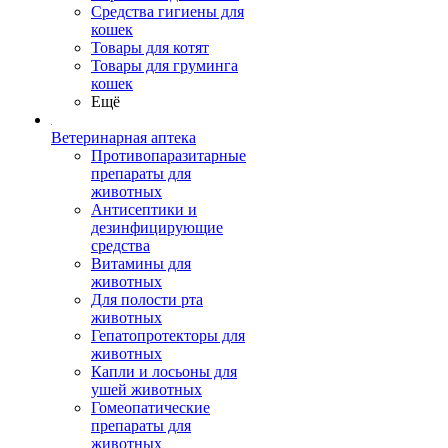
Средства гигиены для
кошек
Товары для котят
Товары для груминга
кошек
Ещё
Ветеринарная аптека
Противопаразитарные
препараты для
животных
Антисептики и
дезинфицирующие
средства
Витамины для
животных
Для полости рта
животных
Гепатопротекторы для
животных
Капли и лосьоны для
ушей животных
Гомеопатические
препараты для
животных