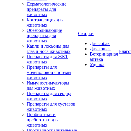
Дерматологические
препараты для
животных
Контрацепция для
животных
Обезболивающие
Скидки
препараты для
животных
Для собак
Капли и лосьоны для
Для кошек
глаз и носа животных
Благо
Ветеринарная
Препараты для ЖКТ
аптека
животных
Уценка
Препараты для
мочеполовой системы
животных
Иммуностимуляторы
для животных
Препараты для сердца
животных
Препараты для суставов
животных
Пробиотики и
пребиотики для
животных
Противовоспалительные