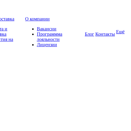
оставка
О компании
та и
Вакансии
Ещё
вка
Программма
Блог
Контакты
тия на
лояльности
Лицензии