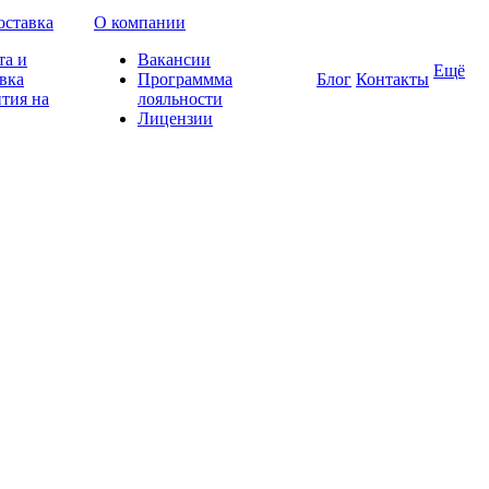
оставка
О компании
та и
Вакансии
Ещё
вка
Программма
Блог
Контакты
тия на
лояльности
Лицензии