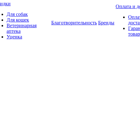
идки
Оплата и д
Для собак
Опла
Для кошек
Благотворительность
Бренды
доста
Ветеринарная
Гаран
аптека
товар
Уценка