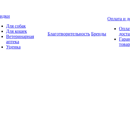
идки
Оплата и д
Для собак
Опла
Для кошек
Благотворительность
Бренды
доста
Ветеринарная
Гаран
аптека
товар
Уценка