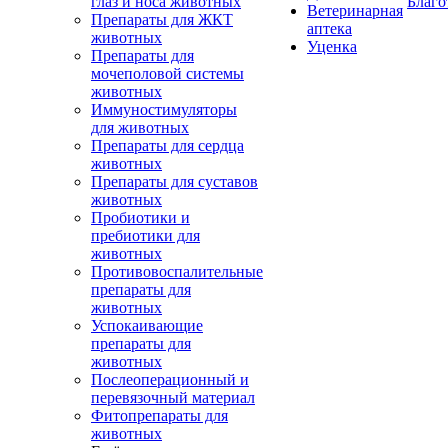
глаз и носа животных
Благо
Ветеринарная
Препараты для ЖКТ
аптека
животных
Уценка
Препараты для
мочеполовой системы
животных
Иммуностимуляторы
для животных
Препараты для сердца
животных
Препараты для суставов
животных
Пробиотики и
пребиотики для
животных
Противовоспалительные
препараты для
животных
Успокаивающие
препараты для
животных
Послеоперационный и
перевязочный материал
Фитопрепараты для
животных