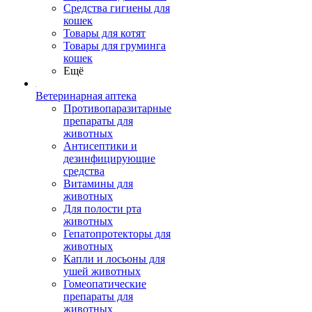
Средства гигиены для
кошек
Товары для котят
Товары для груминга
кошек
Ещё
Ветеринарная аптека
Противопаразитарные
препараты для
животных
Антисептики и
дезинфицирующие
средства
Витамины для
животных
Для полости рта
животных
Гепатопротекторы для
животных
Капли и лосьоны для
ушей животных
Гомеопатические
препараты для
животных