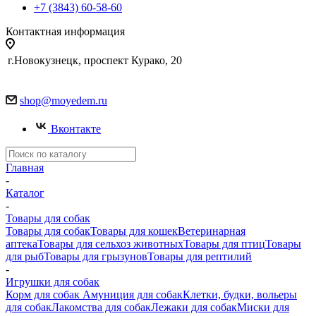
+7 (3843) 60-58-60
Контактная информация
г.Новокузнецк, проспект Курако, 20
shop@moyedem.ru
Вконтакте
Главная
-
Каталог
-
Товары для собак
Товары для собак
Товары для кошек
Ветеринарная
аптека
Товары для сельхоз животных
Товары для птиц
Товары
для рыб
Товары для грызунов
Товары для рептилий
-
Игрушки для собак
Корм для собак
Амуниция для собак
Клетки, будки, вольеры
для собак
Лакомства для собак
Лежаки для собак
Миски для