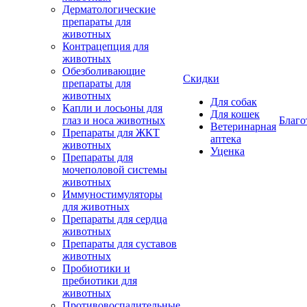
Дерматологические
препараты для
животных
Контрацепция для
животных
Обезболивающие
Скидки
препараты для
животных
Для собак
Капли и лосьоны для
Для кошек
глаз и носа животных
Благо
Ветеринарная
Препараты для ЖКТ
аптека
животных
Уценка
Препараты для
мочеполовой системы
животных
Иммуностимуляторы
для животных
Препараты для сердца
животных
Препараты для суставов
животных
Пробиотики и
пребиотики для
животных
Противовоспалительные