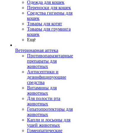
Одежда для кошек
Переноски для кошек
Средства гигиены для
кошек
Товары для котят
Товары для груминга
кошек
Ещё
Ветеринарная аптека
Противопаразитарные
препараты для
животных
Антисептики и
дезинфицирующие
средства
Витамины для
животных
Для полости рта
животных
Гепатопротекторы для
животных
Капли и лосьоны для
ушей животных
Гомеопатические