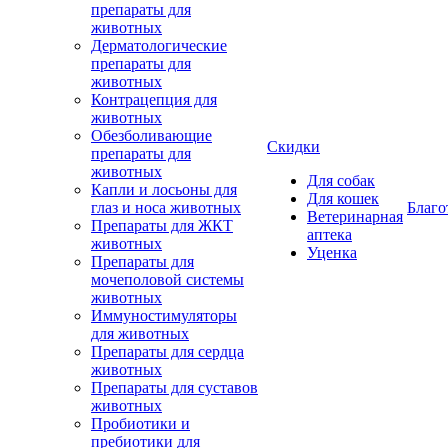
препараты для
животных
Дерматологические
препараты для
животных
Контрацепция для
животных
Обезболивающие
Скидки
препараты для
животных
Для собак
Капли и лосьоны для
Для кошек
глаз и носа животных
Благо
Ветеринарная
Препараты для ЖКТ
аптека
животных
Уценка
Препараты для
мочеполовой системы
животных
Иммуностимуляторы
для животных
Препараты для сердца
животных
Препараты для суставов
животных
Пробиотики и
пребиотики для