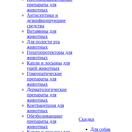
препараты для
животных
Антисептики и
дезинфицирующие
средства
Витамины для
животных
Для полости рта
животных
Гепатопротекторы для
животных
Капли и лосьоны для
ушей животных
Гомеопатические
препараты для
животных
Дерматологические
препараты для
животных
Контрацепция для
животных
Обезболивающие
Скидки
препараты для
животных
Для собак
Капли и лосьоны для