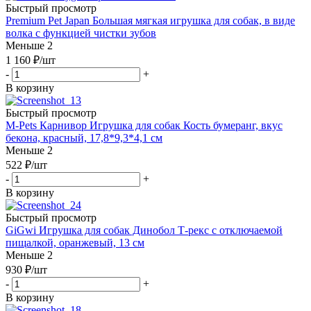
Быстрый просмотр
Premium Pet Japan Большая мягкая игрушка для собак, в виде
волка с функцией чистки зубов
Меньше 2
1 160
₽
/шт
-
+
В корзину
Быстрый просмотр
M-Pets Карнивор Игрушка для собак Кость бумеранг, вкус
бекона, красный, 17,8*9,3*4,1 см
Меньше 2
522
₽
/шт
-
+
В корзину
Быстрый просмотр
GiGwi Игрушка для собак Динобол Т-рекс с отключаемой
пищалкой, оранжевый, 13 см
Меньше 2
930
₽
/шт
-
+
В корзину