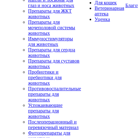
Для кошек
глаз и носа животных
Благо
Ветеринарная
Препараты для ЖКТ
аптека
животных
Уценка
Препараты для
мочеполовой системы
животных
Иммуностимуляторы
для животных
Препараты для сердца
животных
Препараты для суставов
животных
Пробиотики и
пребиотики для
животных
Противовоспалительные
препараты для
животных
Успокаивающие
препараты для
животных
Послеоперационный и
перевязочный материал
Фитопрепараты для