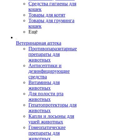
Средства гигиены для
кошек
Товары для котят
Товары для груминга
кошек
Ещё
Ветеринарная аптека
Противопаразитарные
препараты для
животных
Антисептики и
дезинфицирующие
средства
Витамины для
животных
Для полости рта
животных
Гепатопротекторы для
животных
Капли и лосьоны для
ушей животных
Гомеопатические
препараты для
животных