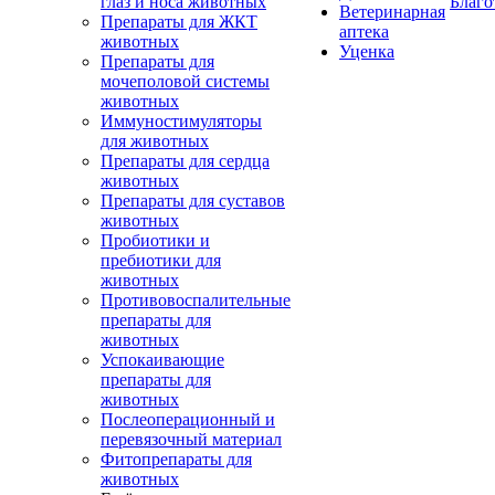
глаз и носа животных
Благо
Ветеринарная
Препараты для ЖКТ
аптека
животных
Уценка
Препараты для
мочеполовой системы
животных
Иммуностимуляторы
для животных
Препараты для сердца
животных
Препараты для суставов
животных
Пробиотики и
пребиотики для
животных
Противовоспалительные
препараты для
животных
Успокаивающие
препараты для
животных
Послеоперационный и
перевязочный материал
Фитопрепараты для
животных