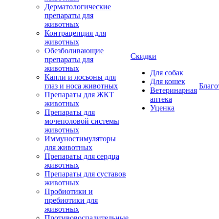
Дерматологические
препараты для
животных
Контрацепция для
животных
Обезболивающие
Скидки
препараты для
животных
Для собак
Капли и лосьоны для
Для кошек
глаз и носа животных
Благо
Ветеринарная
Препараты для ЖКТ
аптека
животных
Уценка
Препараты для
мочеполовой системы
животных
Иммуностимуляторы
для животных
Препараты для сердца
животных
Препараты для суставов
животных
Пробиотики и
пребиотики для
животных
Противовоспалительные