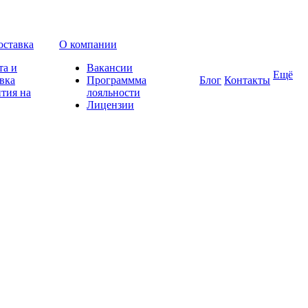
оставка
О компании
та и
Вакансии
Ещё
вка
Программма
Блог
Контакты
тия на
лояльности
Лицензии