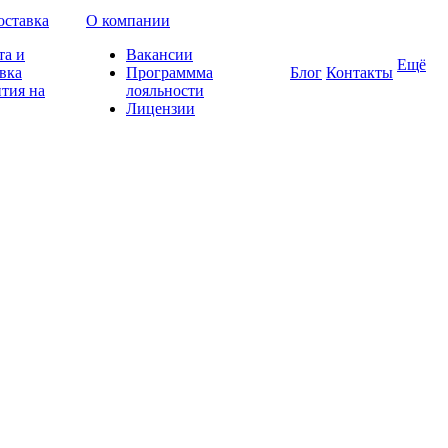
оставка
О компании
та и
Вакансии
Ещё
вка
Программма
Блог
Контакты
тия на
лояльности
Лицензии