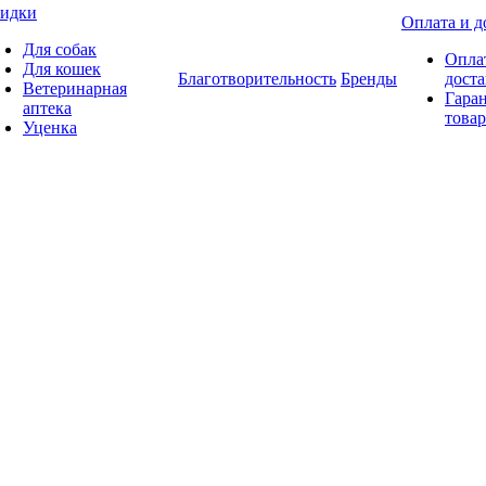
идки
Оплата и д
Для собак
Опла
Для кошек
Благотворительность
Бренды
доста
Ветеринарная
Гаран
аптека
товар
Уценка