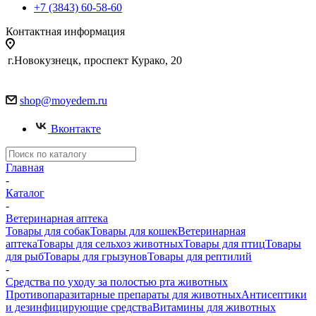
+7 (3843) 60-58-60
Контактная информация
г.Новокузнецк, проспект Курако, 20
shop@moyedem.ru
Вконтакте
Главная
-
Каталог
-
Ветеринарная аптека
Товары для собак
Товары для кошек
Ветеринарная
аптека
Товары для сельхоз животных
Товары для птиц
Товары
для рыб
Товары для грызунов
Товары для рептилий
-
Средства по уходу за полостью рта животных
Противопаразитарные препараты для животных
Антисептики
и дезинфицирующие средства
Витамины для животных