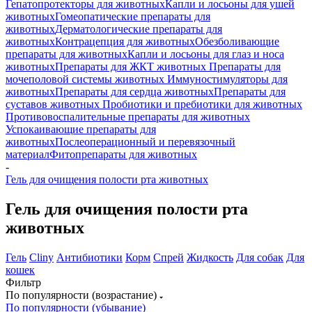
Гепатопротекторы для животных
Капли и лосьоны для ушей
животных
Гомеопатические препараты для
животных
Дерматологические препараты для
животных
Контрацепция для животных
Обезболивающие
препараты для животных
Капли и лосьоны для глаз и носа
животных
Препараты для ЖКТ животных
Препараты для
мочеполовой системы животных
Иммуностимуляторы для
животных
Препараты для сердца животных
Препараты для
суставов животных
Пробиотики и пребиотики для животных
Противовоспалительные препараты для животных
Успокаивающие препараты для
животных
Послеоперационный и перевязочный
материал
Фитопрепараты для животных
-
Гель для очищения полости рта животных
Гель для очищения полости рта
животных
Гель
Cliny
Антибиотики
Корм
Спрей
Жидкость
Для собак
Для
кошек
Фильтр
По популярности (возрастание)
По популярности (убывание)