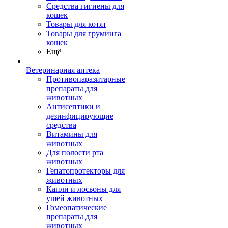
Средства гигиены для
кошек
Товары для котят
Товары для груминга
кошек
Ещё
Ветеринарная аптека
Противопаразитарные
препараты для
животных
Антисептики и
дезинфицирующие
средства
Витамины для
животных
Для полости рта
животных
Гепатопротекторы для
животных
Капли и лосьоны для
ушей животных
Гомеопатические
препараты для
животных