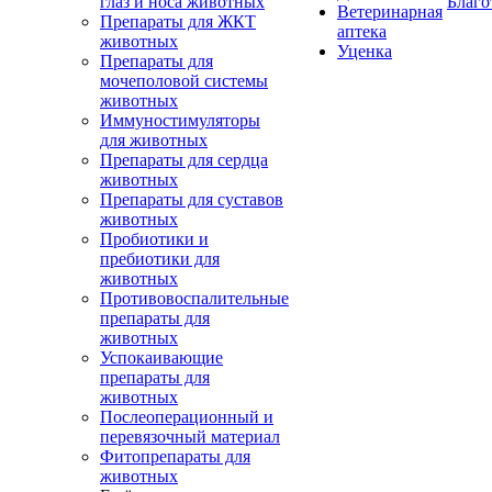
глаз и носа животных
Благо
Ветеринарная
Препараты для ЖКТ
аптека
животных
Уценка
Препараты для
мочеполовой системы
животных
Иммуностимуляторы
для животных
Препараты для сердца
животных
Препараты для суставов
животных
Пробиотики и
пребиотики для
животных
Противовоспалительные
препараты для
животных
Успокаивающие
препараты для
животных
Послеоперационный и
перевязочный материал
Фитопрепараты для
животных