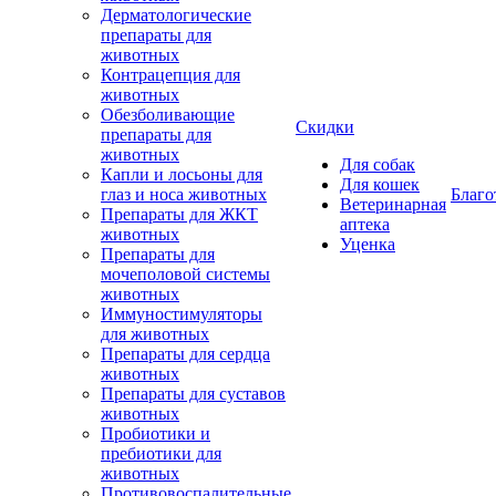
Дерматологические
препараты для
животных
Контрацепция для
животных
Обезболивающие
Скидки
препараты для
животных
Для собак
Капли и лосьоны для
Для кошек
глаз и носа животных
Благо
Ветеринарная
Препараты для ЖКТ
аптека
животных
Уценка
Препараты для
мочеполовой системы
животных
Иммуностимуляторы
для животных
Препараты для сердца
животных
Препараты для суставов
животных
Пробиотики и
пребиотики для
животных
Противовоспалительные