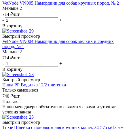
VetNode VN005 Намордник для собак крупных пород, № 2
Меньше 2
714
₽
/шт
-
+
В корзину
Быстрый просмотр
VetNode VN004 Намордник для собак мелких и средних
пород, № 1
Меньше 2
714
₽
/шт
-
+
В корзину
Быстрый просмотр
Наша РР Водилка 12/2 плетенка
Только самовывоз
740
₽
/шт
Под заказ
Наши менеджеры обязательно свяжутся с вами и уточнят
условия заказа
Быстрый просмотр
Trixie Шлейка с поводком для крупных кошек 34-57 см/13 мм