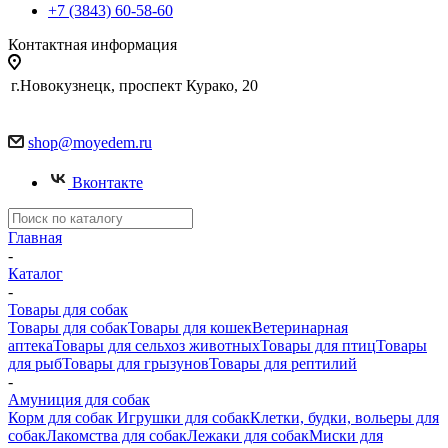
+7 (3843) 60-58-60
Контактная информация
г.Новокузнецк, проспект Курако, 20
shop@moyedem.ru
Вконтакте
Главная
-
Каталог
-
Товары для собак
Товары для собак
Товары для кошек
Ветеринарная
аптека
Товары для сельхоз животных
Товары для птиц
Товары
для рыб
Товары для грызунов
Товары для рептилий
-
Амуниция для собак
Корм для собак
Игрушки для собак
Клетки, будки, вольеры для
собак
Лакомства для собак
Лежаки для собак
Миски для