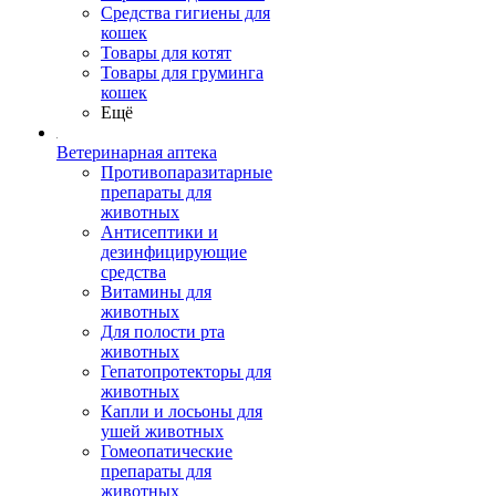
Средства гигиены для
кошек
Товары для котят
Товары для груминга
кошек
Ещё
Ветеринарная аптека
Противопаразитарные
препараты для
животных
Антисептики и
дезинфицирующие
средства
Витамины для
животных
Для полости рта
животных
Гепатопротекторы для
животных
Капли и лосьоны для
ушей животных
Гомеопатические
препараты для
животных