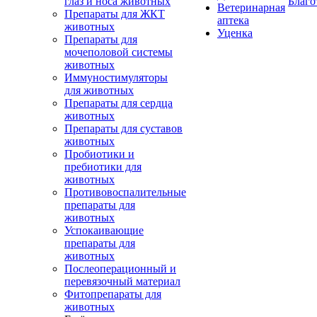
глаз и носа животных
Благо
Ветеринарная
Препараты для ЖКТ
аптека
животных
Уценка
Препараты для
мочеполовой системы
животных
Иммуностимуляторы
для животных
Препараты для сердца
животных
Препараты для суставов
животных
Пробиотики и
пребиотики для
животных
Противовоспалительные
препараты для
животных
Успокаивающие
препараты для
животных
Послеоперационный и
перевязочный материал
Фитопрепараты для
животных