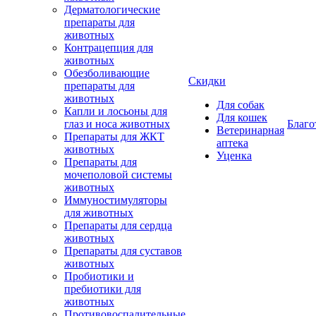
Дерматологические
препараты для
животных
Контрацепция для
животных
Обезболивающие
Скидки
препараты для
животных
Для собак
Капли и лосьоны для
Для кошек
глаз и носа животных
Благо
Ветеринарная
Препараты для ЖКТ
аптека
животных
Уценка
Препараты для
мочеполовой системы
животных
Иммуностимуляторы
для животных
Препараты для сердца
животных
Препараты для суставов
животных
Пробиотики и
пребиотики для
животных
Противовоспалительные